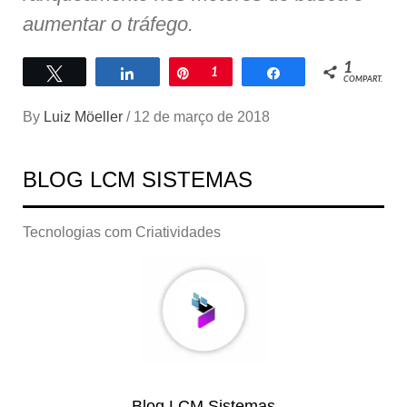
aumentar o tráfego.
1
Twittar
Compartilhar
Pin
1
Compartilhar
COMPART.
By
Luiz Möeller
/
12 de março de 2018
BLOG LCM SISTEMAS
Tecnologias com Criatividades
Blog LCM Sistemas