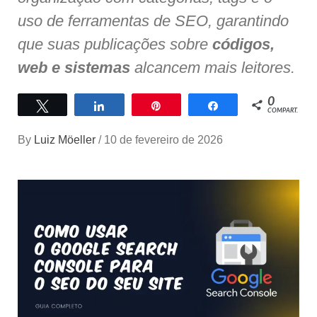
uso de ferramentas de SEO, garantindo
que suas publicações sobre
códigos,
web e sistemas
alcancem mais leitores.
0
Twittar
Compartilhar
Pin
Compartilhar
COMPART.
By
Luiz Möeller
/
10 de fevereiro de 2026