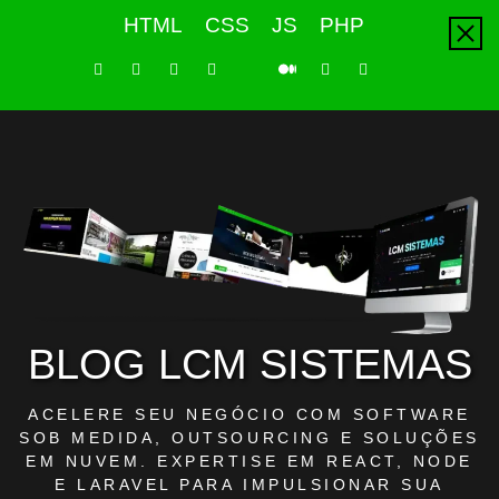
Skip
HTML
CSS
JS
PHP
to
content
LinkedIn
Instagram
Facebook
Youtube
X
Pinterest
Tiktok
Github
Medium
Twitter
BLOG LCM SISTEMAS
ACELERE SEU NEGÓCIO COM SOFTWARE
SOB MEDIDA, OUTSOURCING E SOLUÇÕES
EM NUVEM. EXPERTISE EM REACT, NODE
E LARAVEL PARA IMPULSIONAR SUA