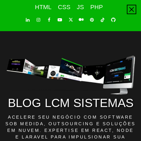
Skip
HTML
CSS
JS
PHP
to
content
LinkedIn
Instagram
Facebook
Youtube
X
Pinterest
Tiktok
Github
Medium
Twitter
BLOG LCM SISTEMAS
ACELERE SEU NEGÓCIO COM SOFTWARE
SOB MEDIDA, OUTSOURCING E SOLUÇÕES
EM NUVEM. EXPERTISE EM REACT, NODE
E LARAVEL PARA IMPULSIONAR SUA