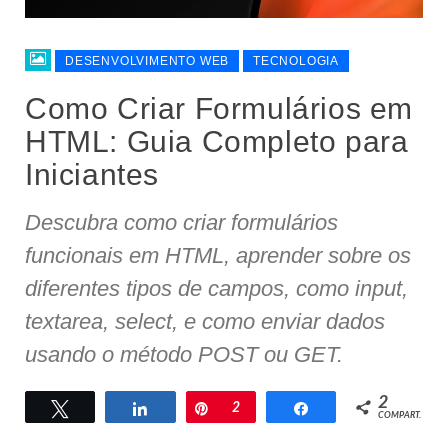
DESENVOLVIMENTO WEB
TECNOLOGIA
Como Criar Formulários em
HTML: Guia Completo para
Iniciantes
Descubra como criar formulários
funcionais em HTML, aprender sobre os
diferentes tipos de campos, como input,
textarea, select, e como enviar dados
usando o método POST ou GET.
2
Twittar
Compartilhar
Pin
2
Compartilhar
COMPART.