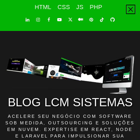
Skip
HTML
CSS
JS
PHP
to
content
LinkedIn
Instagram
Facebook
Youtube
X
Pinterest
Tiktok
Github
Medium
Twitter
BLOG LCM SISTEMAS
ACELERE SEU NEGÓCIO COM SOFTWARE
SOB MEDIDA, OUTSOURCING E SOLUÇÕES
EM NUVEM. EXPERTISE EM REACT, NODE
E LARAVEL PARA IMPULSIONAR SUA