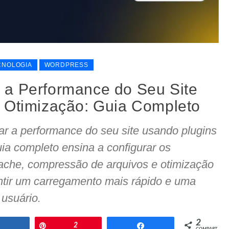
CNOLOGIA
WORDPRESS
 a Performance do Seu Site
 Otimização: Guia Completo
r a performance do seu site usando plugins
uia completo ensina a configurar os
ache, compressão de arquivos e otimização
ntir um carregamento mais rápido e uma
 usuário.
2
Compartilhar
Pin
2
Compartilhar