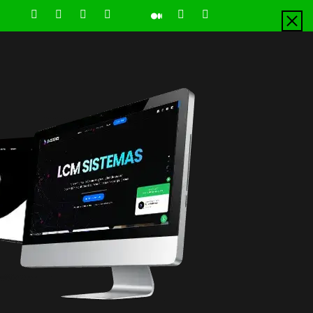
LinkedIn
Instagram
Facebook
Youtube
X
Pinterest
Tiktok
Github
Medium
Twitter