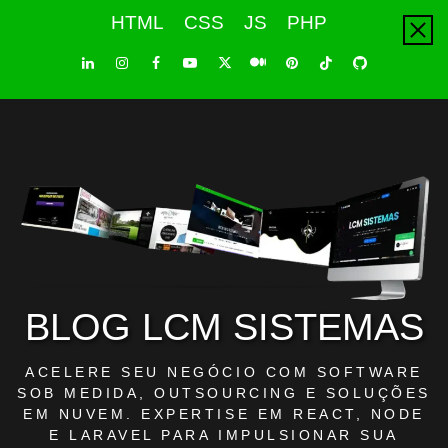
Skip
HTML
CSS
JS
PHP
to
content
LinkedIn
Instagram
Facebook
Youtube
X
Pinterest
Tiktok
Github
Medium
Twitter
BLOG LCM SISTEMAS
ACELERE SEU NEGÓCIO COM SOFTWARE
SOB MEDIDA, OUTSOURCING E SOLUÇÕES
EM NUVEM. EXPERTISE EM REACT, NODE
E LARAVEL PARA IMPULSIONAR SUA