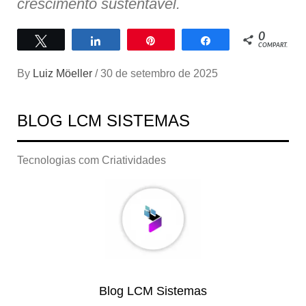
crescimento sustentável.
0
Twittar
Compartilhar
Pin
Compartilhar
COMPART.
By
Luiz Möeller
/
30 de setembro de 2025
BLOG LCM SISTEMAS
Tecnologias com Criatividades
Blog LCM Sistemas