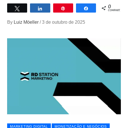
0
Twittar
Compartilhar
Pin
Compartilhar
COMPART.
By
Luiz Möeller
/
3 de outubro de 2025
MARKETING DIGITAL
MONETIZAÇÃO E NEGÓCIOS