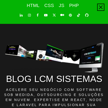
Skip
HTML
CSS
JS
PHP
to
content
LinkedIn
Instagram
Facebook
Youtube
X
Pinterest
Tiktok
Github
Medium
Twitter
BLOG LCM SISTEMAS
ACELERE SEU NEGÓCIO COM SOFTWARE
SOB MEDIDA, OUTSOURCING E SOLUÇÕES
EM NUVEM. EXPERTISE EM REACT, NODE
E LARAVEL PARA IMPULSIONAR SUA