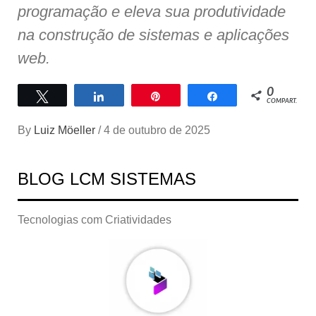
programação e eleva sua produtividade
na construção de sistemas e aplicações
web.
0
Twittar
Compartilhar
Pin
Compartilhar
COMPART.
By
Luiz Möeller
/
4 de outubro de 2025
BLOG LCM SISTEMAS
Tecnologias com Criatividades