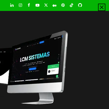
LinkedIn
Instagram
Facebook
Youtube
X
Pinterest
Tiktok
Github
Medium
Twitter