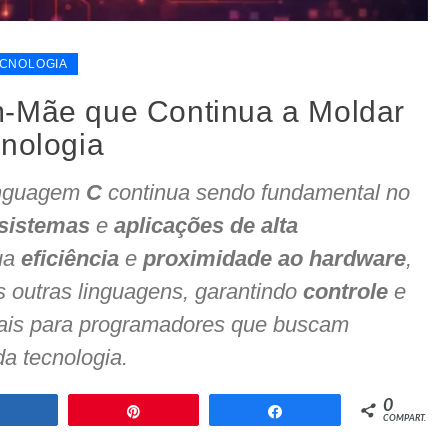
CNOLOGIA
m-Mãe que Continua a Moldar
cnologia
inguagem
C
continua sendo fundamental no
sistemas
e
aplicações de alta
ua
eficiência
e
proximidade ao hardware
,
s outras linguagens, garantindo
controle
e
ais para programadores que buscam
da tecnologia.
0
Compartilhar
Pin
Compartilhar
COMPART.