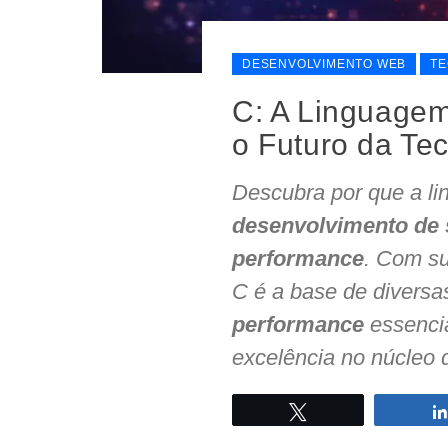
DESENVOLVIMENTO WEB
TE
C: A Linguage
o Futuro da Te
Descubra por que a l
desenvolvimento de 
performance
. Com s
C é a base de diversa
performance
essenci
excelência no núcleo 
Twittar