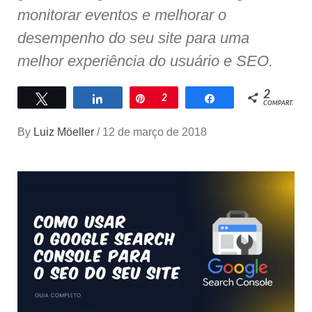
monitorar eventos e melhorar o
desempenho do seu site para uma
melhor experiência do usuário e SEO.
2
Twittar
Compartilhar
Pin
2
Compartilhar
COMPART.
By
Luiz Möeller
/
12 de março de 2018