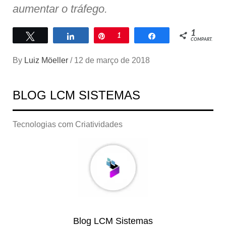
aumentar o tráfego.
1
Twittar
Compartilhar
Pin
1
Compartilhar
COMPART.
By
Luiz Möeller
/
12 de março de 2018
BLOG LCM SISTEMAS
Tecnologias com Criatividades
Blog LCM Sistemas