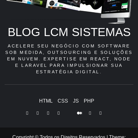
BLOG LCM SISTEMAS
ACELERE SEU NEGÓCIO COM SOFTWARE
SOB MEDIDA, OUTSOURCING E SOLUÇÕES
EM NUVEM. EXPERTISE EM REACT, NODE
E LARAVEL PARA IMPULSIONAR SUA
ESTRATÉGIA DIGITAL.
HTML
CSS
JS
PHP
LinkedIn
Instagram
Facebook
Youtube
X
Pinterest
Tiktok
Github
Medium
Twitter
Copyright © Todos os Direitos Reservados
|
Theme: