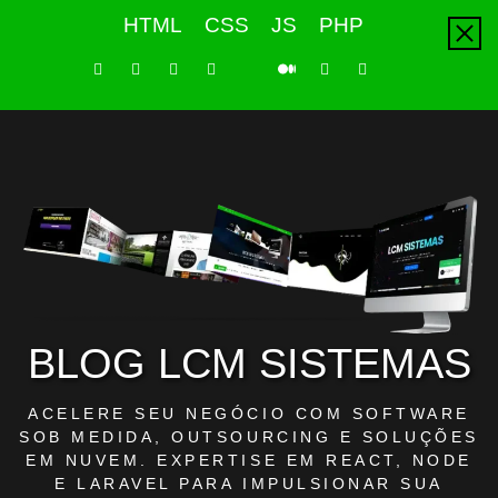
Skip
HTML
CSS
JS
PHP
to
content
LinkedIn
Instagram
Facebook
Youtube
X
Pinterest
Tiktok
Github
Medium
Twitter
BLOG LCM SISTEMAS
ACELERE SEU NEGÓCIO COM SOFTWARE
SOB MEDIDA, OUTSOURCING E SOLUÇÕES
EM NUVEM. EXPERTISE EM REACT, NODE
E LARAVEL PARA IMPULSIONAR SUA