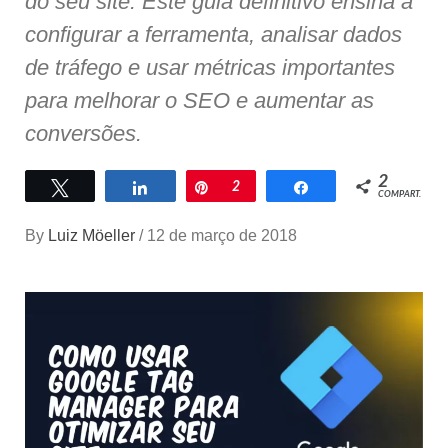
do seu site. Este guia definitivo ensina a
configurar a ferramenta, analisar dados
de tráfego e usar métricas importantes
para melhorar o SEO e aumentar as
conversões.
2
Twittar
Compartilhar
Pin
2
Compartilhar
COMPART.
By
Luiz Möeller
/
12 de março de 2018