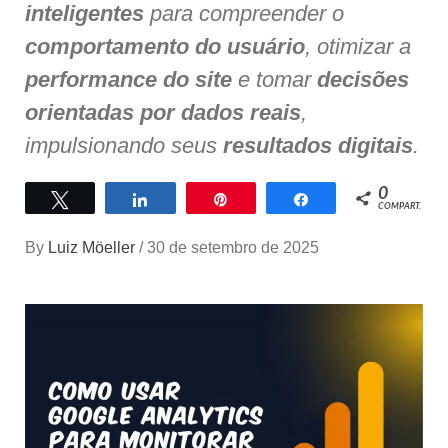
inteligentes
para compreender o
comportamento do usuário
, otimizar a
performance do site
e tomar
decisões
orientadas por dados reais
,
impulsionando seus
resultados digitais
.
0
Twittar
Compartilhar
Pin
Compartilhar
COMPART.
By
Luiz Möeller
/
30 de setembro de 2025