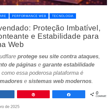
ARE
PERFORMANCE WEB
TECNOLOGIA
vendado: Proteção Imbatível,
onteante e Estabilidade para
na Web
udflare
protege seu site contra ataques
,
nto de páginas
e
garante estabilidade
 como essa poderosa plataforma é
amadores
e
sistemas web modernos
.
0
Compartilhar
Pin
Compartilhar
COMPART.
ro de 2025