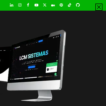
LinkedIn
Instagram
Facebook
Youtube
X
Pinterest
Tiktok
Github
Medium
Twitter