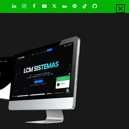
LinkedIn
Instagram
Facebook
Youtube
X
Pinterest
Tiktok
Github
Medium
Twitter