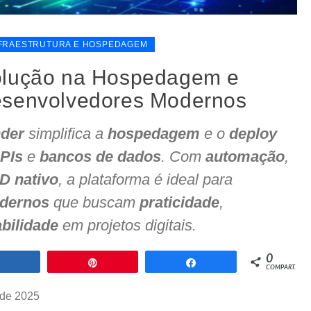
FRAESTRUTURA E HOSPEDAGEM
olução na Hospedagem e
esenvolvedores Modernos
der
simplifica a
hospedagem
e o
deploy
PIs
e
bancos de dados
. Com
automação
,
D nativo
, a plataforma é ideal para
dernos
que buscam
praticidade
,
abilidade
em projetos digitais.
0
Compartilhar
Pin
Compartilhar
COMPART.
 de 2025