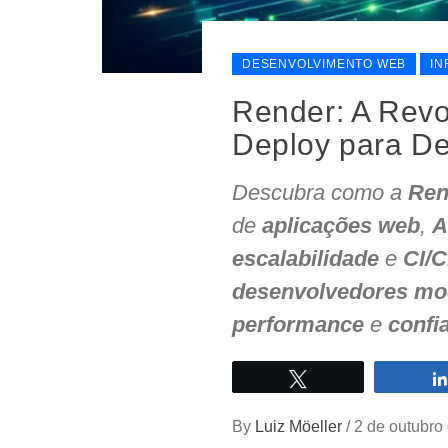
DESENVOLVIMENTO WEB
IN
Render: A Rev
Deploy para D
Descubra como a
Ren
de
aplicações web
,
A
escalabilidade
e
CI/C
desenvolvedores mo
performance
e
confi
Twittar
By
Luiz Möeller
/
2 de outubro