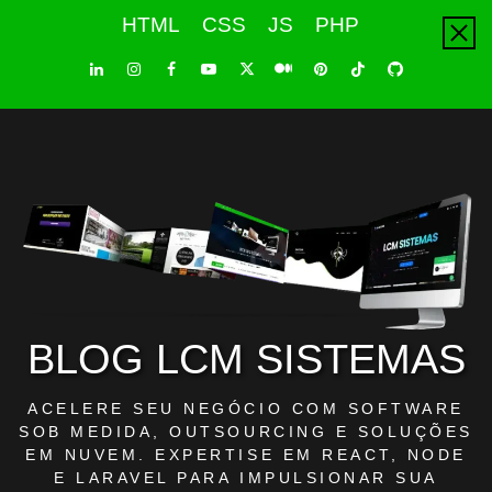
Skip
HTML
CSS
JS
PHP
to
content
LinkedIn
Instagram
Facebook
Youtube
X
Pinterest
Tiktok
Github
Medium
Twitter
BLOG LCM SISTEMAS
ACELERE SEU NEGÓCIO COM SOFTWARE
SOB MEDIDA, OUTSOURCING E SOLUÇÕES
EM NUVEM. EXPERTISE EM REACT, NODE
E LARAVEL PARA IMPULSIONAR SUA