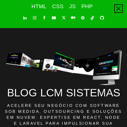
Skip
HTML
CSS
JS
PHP
to
content
LinkedIn
Instagram
Facebook
Youtube
X
Pinterest
Tiktok
Github
Medium
Twitter
BLOG LCM SISTEMAS
ACELERE SEU NEGÓCIO COM SOFTWARE
SOB MEDIDA, OUTSOURCING E SOLUÇÕES
EM NUVEM. EXPERTISE EM REACT, NODE
E LARAVEL PARA IMPULSIONAR SUA