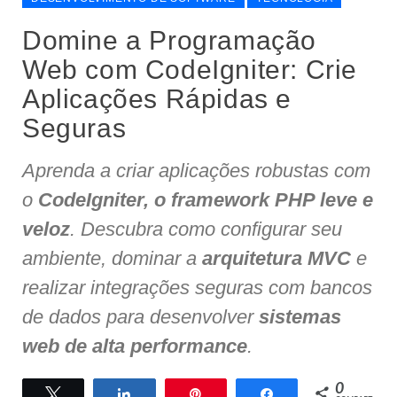
Domine a Programação
Web com CodeIgniter: Crie
Aplicações Rápidas e
Seguras
Aprenda a criar aplicações robustas com
o
CodeIgniter, o framework PHP leve e
veloz
. Descubra como configurar seu
ambiente, dominar a
arquitetura MVC
e
realizar integrações seguras com bancos
de dados para desenvolver
sistemas
web de alta performance
.
0
Twittar
Compartilhar
Pin
Compartilhar