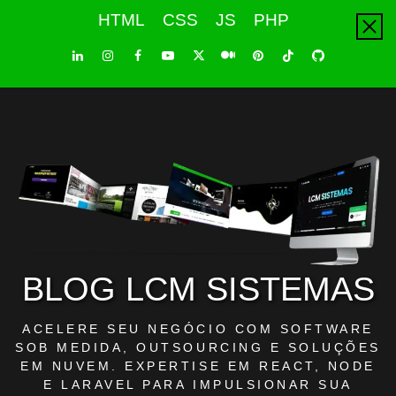
Skip
HTML
CSS
JS
PHP
to
content
LinkedIn
Instagram
Facebook
Youtube
X
Pinterest
Tiktok
Github
Medium
Twitter
BLOG LCM SISTEMAS
ACELERE SEU NEGÓCIO COM SOFTWARE
SOB MEDIDA, OUTSOURCING E SOLUÇÕES
EM NUVEM. EXPERTISE EM REACT, NODE
E LARAVEL PARA IMPULSIONAR SUA