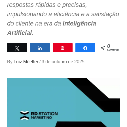
respostas rápidas e precisas,
impulsionando a eficiência e a satisfação
do cliente na era da
Inteligência
Artificial
.
0
Twittar
Compartilhar
Pin
Compartilhar
COMPART.
By
Luiz Möeller
/
3 de outubro de 2025