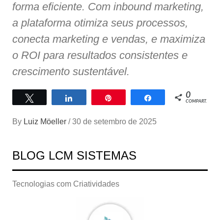
forma eficiente. Com inbound marketing,
a plataforma otimiza seus processos,
conecta marketing e vendas, e maximiza
o ROI para resultados consistentes e
crescimento sustentável.
0
Twittar
Compartilhar
Pin
Compartilhar
COMPART.
By
Luiz Möeller
/
30 de setembro de 2025
BLOG LCM SISTEMAS
Tecnologias com Criatividades