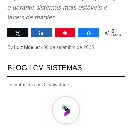
e garante sistemas mais estáveis e
fáceis de manter.
0
Twittar
Compartilhar
Pin
Compartilhar
COMPART.
By
Luiz Möeller
/
30 de setembro de 2025
BLOG LCM SISTEMAS
Tecnologias com Criatividades