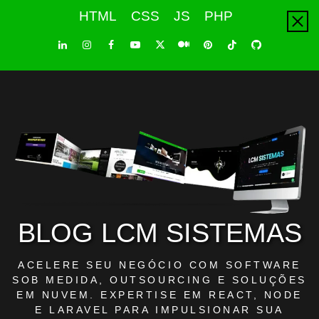
Skip
HTML
CSS
JS
PHP
to
content
LinkedIn
Instagram
Facebook
Youtube
X
Pinterest
Tiktok
Github
Medium
Twitter
BLOG LCM SISTEMAS
ACELERE SEU NEGÓCIO COM SOFTWARE
SOB MEDIDA, OUTSOURCING E SOLUÇÕES
EM NUVEM. EXPERTISE EM REACT, NODE
E LARAVEL PARA IMPULSIONAR SUA