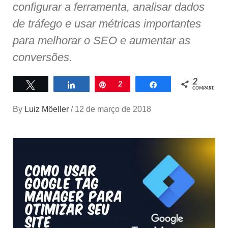
configurar a ferramenta, analisar dados
de tráfego e usar métricas importantes
para melhorar o SEO e aumentar as
conversões.
2
Twittar
Compartilhar
Pin
2
Compartilhar
COMPART.
By
Luiz Möeller
/
12 de março de 2018