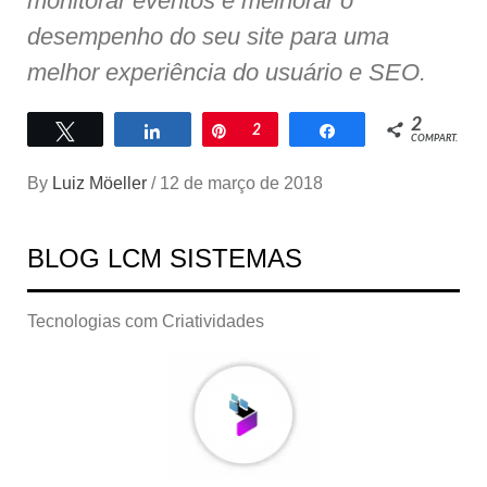
monitorar eventos e melhorar o
desempenho do seu site para uma
melhor experiência do usuário e SEO.
2
Twittar
Compartilhar
Pin
2
Compartilhar
COMPART.
By
Luiz Möeller
/
12 de março de 2018
BLOG LCM SISTEMAS
Tecnologias com Criatividades