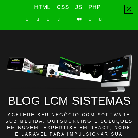
Skip
HTML
CSS
JS
PHP
to
content
LinkedIn
Instagram
Facebook
Youtube
X
Pinterest
Tiktok
Github
Medium
Twitter
BLOG LCM SISTEMAS
ACELERE SEU NEGÓCIO COM SOFTWARE
SOB MEDIDA, OUTSOURCING E SOLUÇÕES
EM NUVEM. EXPERTISE EM REACT, NODE
E LARAVEL PARA IMPULSIONAR SUA