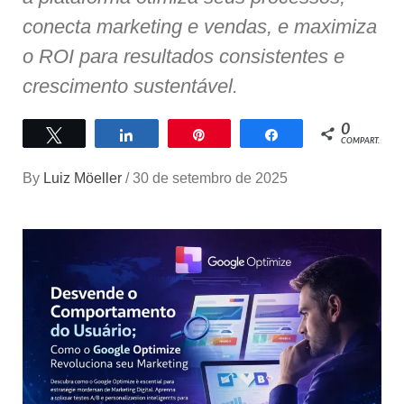
conecta marketing e vendas, e maximiza
o ROI para resultados consistentes e
crescimento sustentável.
0
Twittar
Compartilhar
Pin
Compartilhar
COMPART.
By
Luiz Möeller
/
30 de setembro de 2025