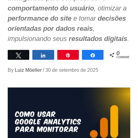
comportamento do usuário
, otimizar a
performance do site
e tomar
decisões
orientadas por dados reais
,
impulsionando seus
resultados digitais
.
0
Twittar
Compartilhar
Pin
Compartilhar
COMPART.
By
Luiz Möeller
/
30 de setembro de 2025