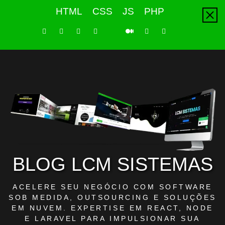
Skip
HTML
CSS
JS
PHP
to
content
LinkedIn
Instagram
Facebook
Youtube
X
Pinterest
Tiktok
Github
Medium
Twitter
BLOG LCM SISTEMAS
ACELERE SEU NEGÓCIO COM SOFTWARE
SOB MEDIDA, OUTSOURCING E SOLUÇÕES
EM NUVEM. EXPERTISE EM REACT, NODE
E LARAVEL PARA IMPULSIONAR SUA