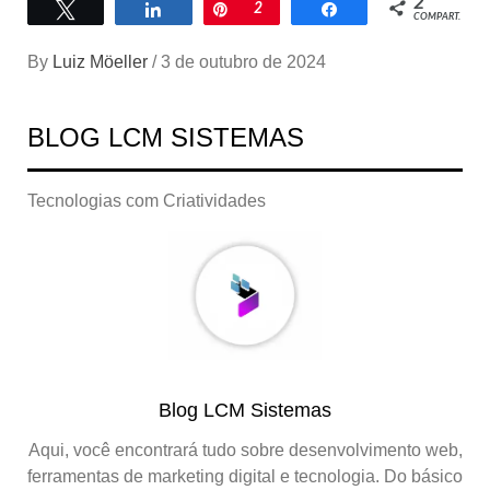
2
Twittar
Compartilhar
Pin
2
Compartilhar
COMPART.
By
Luiz Möeller
/
3 de outubro de 2024
BLOG LCM SISTEMAS
Tecnologias com Criatividades
Blog LCM Sistemas
Aqui, você encontrará tudo sobre desenvolvimento web,
ferramentas de marketing digital e tecnologia. Do básico