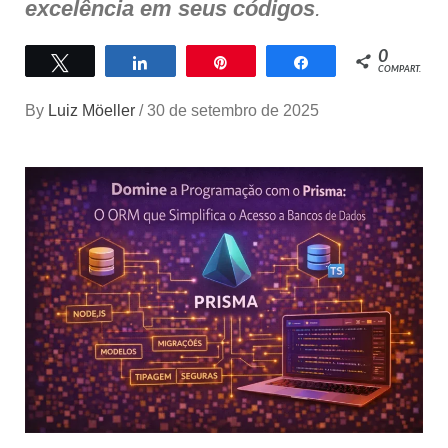
excelência em seus códigos
.
0
Twittar
Compartilhar
Pin
Compartilhar
COMPART.
By
Luiz Möeller
/
30 de setembro de 2025