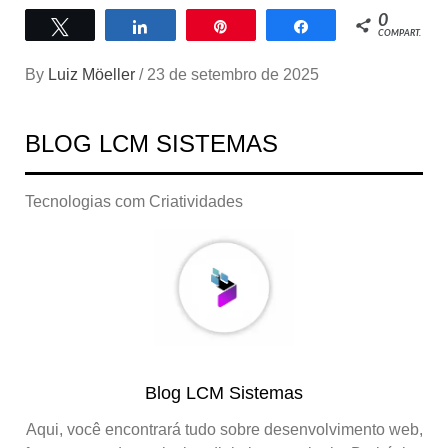
0
Twittar
Compartilhar
Pin
Compartilhar
COMPART.
By
Luiz Möeller
/
23 de setembro de 2025
BLOG LCM SISTEMAS
Tecnologias com Criatividades
Blog LCM Sistemas
Aqui, você encontrará tudo sobre desenvolvimento web,