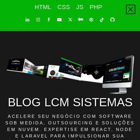
Skip
HTML
CSS
JS
PHP
to
content
LinkedIn
Instagram
Facebook
Youtube
X
Pinterest
Tiktok
Github
Medium
Twitter
BLOG LCM SISTEMAS
ACELERE SEU NEGÓCIO COM SOFTWARE
SOB MEDIDA, OUTSOURCING E SOLUÇÕES
EM NUVEM. EXPERTISE EM REACT, NODE
E LARAVEL PARA IMPULSIONAR SUA